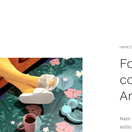
IMPE
Fo
c
Am
Nam t
solli