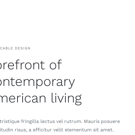
CCABLE DESIGN
refront of
ontemporary
erican living
ristique fringilla lectus vel rutrum. Mauris posuere
citudin risus, a efficitur velit elementum sit amet.