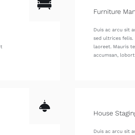
Furniture Ma
r
Duis ac arcu sit 
sed ultrices felis
t
laoreet. Mauris t
accumsan, lobort
House Stagin
r
Duis ac arcu sit 