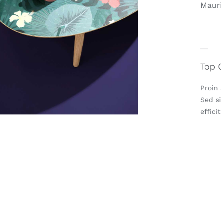
Mauri
Top 
Proin 
Sed s
effici